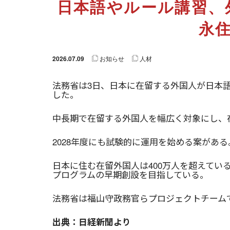
日本語やルール講習
永
2026.07.09
お知らせ
人材
法務省は3日、日本に在留する外国人が日本
した。
中長期で在留する外国人を幅広く対象にし、
2028年度にも試験的に運用を始める案がある
日本に住む在留外国人は400万人を超えてい
プログラムの早期創設を目指している。
法務省は福山守政務官らプロジェクトチーム
出典：日経新聞より