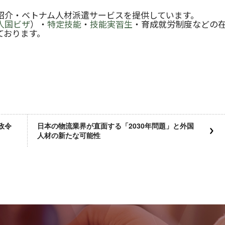
紹介・ベトナム人材派遣サービスを提供しています。
人国ビザ
）・
特定技能
・
技能実習生
・育成就労制度などの
ております。
政令
日本の物流業界が直面する「2030年問題」と外国
人材の新たな可能性