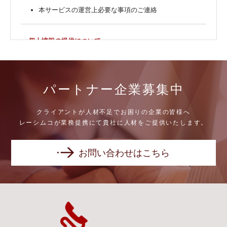
本サービスの運営上必要な事項のご連絡
個人情報の提供について
当社ではお客様の同意を得た場合または法令に定められ
た場合を除き、取得した個人情報を第三者に提供するこ
とはいたしません。
パートナー企業募集中
個人情報の委託について
クライアントが人材不足でお困りの企業の皆様へ
レーシムコが業務提携にて貴社に人材をご提供いたします。
当社では、利用目的の達成に必要な範囲において、個人
情報を外部に委託する場合があります。
これらの委託先に対しては個人情報保護契約等の措置を
お問い合わせはこちら
とり、適切な監督を行います。
個人情報の安全管理
当社では、個人情報の漏洩等がなされないよう、適切に
安全管理対策を実施します。