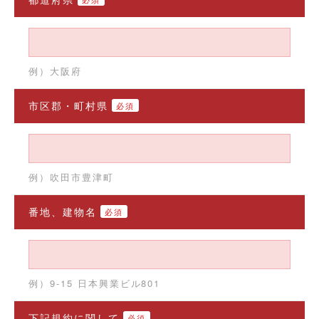
例）大阪府
市区郡・町村県
必須
例）吹田市豊津町
番地、建物名
必須
例）9-15 日本興業ビル801
下記規約に関して
必須