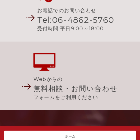
お電話でのお問い合わせ
個人情報を与えなかった場合に生じる結果
Tel:06-4862-5760
必要な情報を頂けない場合は、それに対応した当社のサ
ービスをご提供できない場合がございますので予めご了
受付時間:平日9:00～18:00
承ください。
個人情報の開示･訂正・削除･利用停止の手続について
当社では、お客様の個人情報の開示･訂正･削除・利用停
止の手続を定めさせて頂いております。ご本人である事
を確認のうえ、対応させて頂きます。 個人情報の開示･訂
Webからの
正･削除・利用停止の具体的手続きにつきましては、お電
無料相談・お問い合わせ
話でお問合せ下さい。
フォームをご利用ください
お問い合せ
当社の個人情報の取扱に関するお問い合せは下記までご
連絡ください。
株式会社 LEXIMCO（レーシムコ）
ホーム