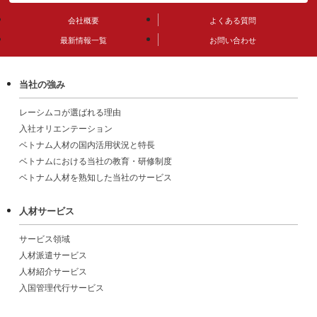
〒564-0051 大阪府吹田市豊津町9-15 日本興業ビル801
TEL. 06-4862-5760
会社概要
よくある質問
FAX. 06-4862-5761
最新情報一覧
お問い合わせ
月～金曜日（祝日を除く）9:00～18:00
当社の強み
レーシムコが選ばれる理由
入社オリエンテーション
ベトナム人材の国内活用状況と特長
ベトナムにおける当社の教育・研修制度
ベトナム人材を熟知した当社のサービス
人材サービス
サービス領域
人材派遣サービス
人材紹介サービス
入国管理代行サービス