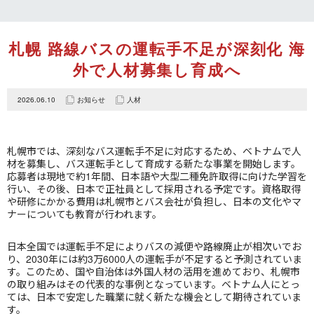
札幌 路線バスの運転手不足が深刻化 海
外で人材募集し育成へ
2026.06.10
お知らせ
人材
札幌市では、深刻なバス運転手不足に対応するため、ベトナムで人
材を募集し、バス運転手として育成する新たな事業を開始します。
応募者は現地で約1年間、日本語や大型二種免許取得に向けた学習を
行い、その後、日本で正社員として採用される予定です。資格取得
や研修にかかる費用は札幌市とバス会社が負担し、日本の文化やマ
ナーについても教育が行われます。
日本全国では運転手不足によりバスの減便や路線廃止が相次いでお
り、2030年には約3万6000人の運転手が不足すると予測されていま
す。このため、国や自治体は外国人材の活用を進めており、札幌市
の取り組みはその代表的な事例となっています。ベトナム人にとっ
ては、日本で安定した職業に就く新たな機会として期待されていま
す。